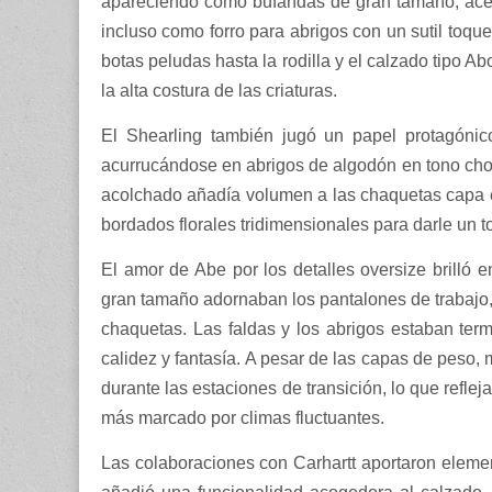
apareciendo como bufandas de gran tamaño, acen
incluso como forro para abrigos con un sutil toqu
botas peludas hasta la rodilla y el calzado tipo 
la alta costura de las criaturas.
El Shearling también jugó un papel protagónic
acurrucándose en abrigos de algodón en tono choco
acolchado añadía volumen a las chaquetas capa e
bordados florales tridimensionales para darle un t
El amor de Abe por los detalles oversize brilló en
gran tamaño adornaban los pantalones de trabajo,
chaquetas. Las faldas y los abrigos estaban ter
calidez y fantasía. A pesar de las capas de peso
durante las estaciones de transición, lo que refl
más marcado por climas fluctuantes.
Las colaboraciones con Carhartt aportaron elemen