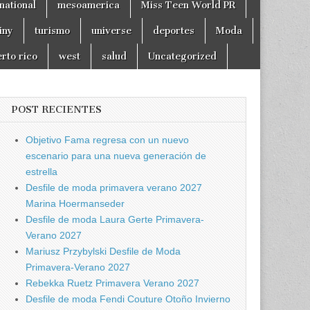
national
mesoamerica
Miss Teen World PR
tiny
turismo
universe
deportes
Moda
rto rico
west
salud
Uncategorized
POST RECIENTES
Objetivo Fama regresa con un nuevo
escenario para una nueva generación de
estrella
Desfile de moda primavera verano 2027
Marina Hoermanseder
Desfile de moda Laura Gerte Primavera-
Verano 2027
Mariusz Przybylski Desfile de Moda
Primavera-Verano 2027
Rebekka Ruetz Primavera Verano 2027
Desfile de moda Fendi Couture Otoño Invierno