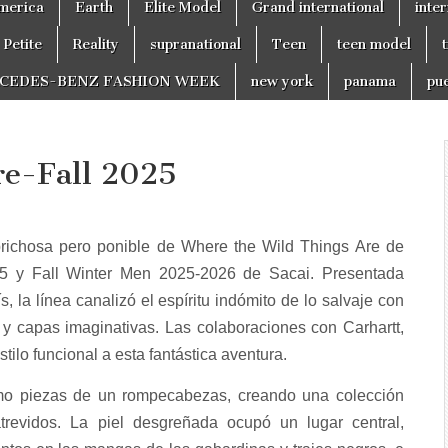
merica
Earth
Elite Model
Grand international
inter
Petite
Reality
supranational
Teen
teen model
CEDES-BENZ FASHION WEEK
new york
panama
pue
re-Fall 2025
prichosa pero ponible de Where the Wild Things Are de
25 y Fall Winter Men 2025-2026 de Sacai. Presentada
la línea canalizó el espíritu indómito de lo salvaje con
 y capas imaginativas. Las colaboraciones con Carhartt,
ilo funcional a esta fantástica aventura.
como piezas de un rompecabezas, creando una colección
trevidos. La piel desgreñada ocupó un lugar central,