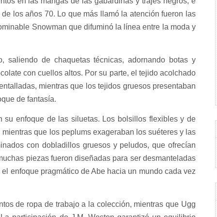
tos en las mangas de las gabardinas y trajes negros, e
e de los años 70. Lo que más llamó la atención fueron las
Abominable Snowman que difuminó la línea entre la moda y
o, saliendo de chaquetas técnicas, adornando botas y
late con cuellos altos. Por su parte, el tejido acolchado
ntalladas, mientras que los tejidos gruesos presentaban
oque de fantasía.
 su enfoque de las siluetas. Los bolsillos flexibles y de
 mientras que los peplums exageraban los suéteres y las
minados con dobladillos gruesos y peludos, que ofrecían
, muchas piezas fueron diseñadas para ser desmanteladas
eja el enfoque pragmático de Abe hacia un mundo cada vez
tos de ropa de trabajo a la colección, mientras que Ugg