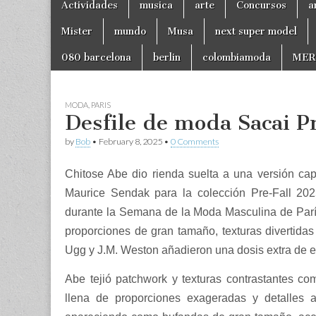
Main
Actividades
musica
arte
Concursos
a
to
menu
content
Mister
mundo
Musa
next super model
080 barcelona
berlin
colombiamoda
MER
MODA
,
PARIS
Desfile de moda Sacai P
by
Bob
•
February 8, 2025
•
0 Comments
Chitose Abe dio rienda suelta a una versión ca
Maurice Sendak para la colección Pre-Fall 20
durante la Semana de la Moda Masculina de París, 
proporciones de gran tamaño, texturas divertidas
Ugg y J.M. Weston añadieron una dosis extra de est
Abe tejió patchwork y texturas contrastantes 
llena de proporciones exageradas y detalles a