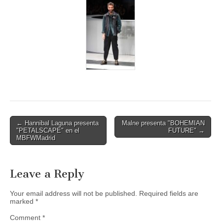
Post
← Hannibal Laguna presenta
Malne presenta "BOHEMIAN
"PETALSCAPE" en el
FUTURE" →
navigation
MBFWMadrid
Leave a Reply
Your email address will not be published.
Required fields are
marked
*
Comment
*