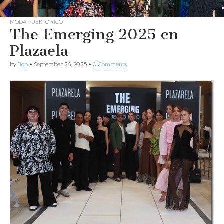
MODA
,
PUERTO RICO
The Emerging 2025 en
Plazaela
by
Bob
•
September 26, 2025
•
0 Comments