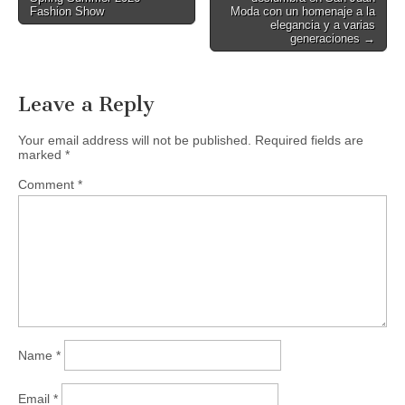
navigation
Fashion Show
Moda con un homenaje a la
elegancia y a varias
generaciones →
Leave a Reply
Your email address will not be published.
Required fields are
marked
*
Comment
*
Name
*
Email
*