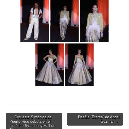
Post
← Orquesta Sinfónica de
Desfile “Etérea” de Angel
Puerto Rico debuta en el
Guzman →
navigation
histórico Symphony Hall de