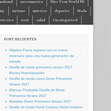
national
mesoamerica
Miss Teen World PR
tiny
turismo
universe
deportes
Moda
rto rico
west
salud
Uncategorized
POST RECIENTES
Objetivo Fama regresa con un nuevo
escenario para una nueva generación de
estrella
Desfile de moda primavera verano 2027
Marina Hoermanseder
Desfile de moda Laura Gerte Primavera-
Verano 2027
Mariusz Przybylski Desfile de Moda
Primavera-Verano 2027
Rebekka Ruetz Primavera Verano 2027
Desfile de moda Fendi Couture Otoño Invierno