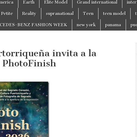
merica
Earth
Elite Model
Grand international
inter
Petite
Reality
supranational
Teen
teen model
CEDES-BENZ FASHION WEEK
new york
panama
pue
rtorriqueña invita a la
 PhotoFinish