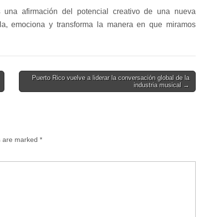
una afirmación del potencial creativo de una nueva
pela, emociona y transforma la manera en que miramos
Puerto Rico vuelve a liderar la conversación global de la
industria musical →
ds are marked
*