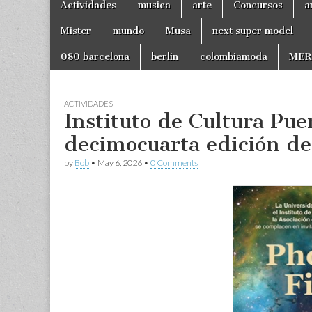
Main
Actividades
musica
arte
Concursos
a
to
menu
content
Mister
mundo
Musa
next super model
080 barcelona
berlin
colombiamoda
MER
ACTIVIDADES
Instituto de Cultura Pue
decimocuarta edición de
by
Bob
•
May 6, 2026
•
0 Comments