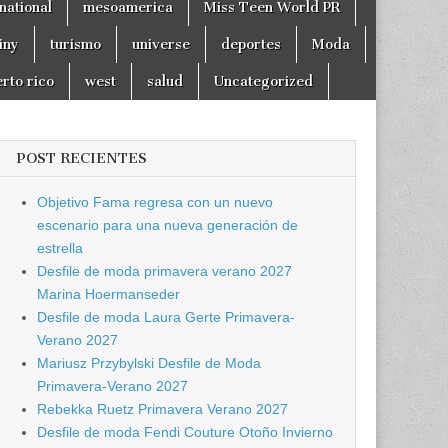
national
mesoamerica
Miss Teen World PR
tiny
turismo
universe
deportes
Moda
rto rico
west
salud
Uncategorized
POST RECIENTES
Objetivo Fama regresa con un nuevo
escenario para una nueva generación de
estrella
Desfile de moda primavera verano 2027
Marina Hoermanseder
Desfile de moda Laura Gerte Primavera-
Verano 2027
Mariusz Przybylski Desfile de Moda
Primavera-Verano 2027
Rebekka Ruetz Primavera Verano 2027
Desfile de moda Fendi Couture Otoño Invierno