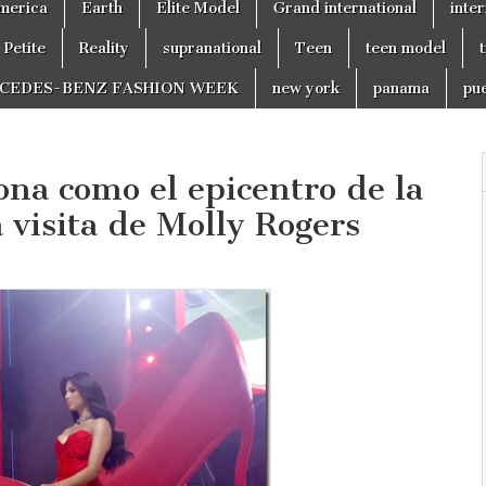
merica
Earth
Elite Model
Grand international
inter
Petite
Reality
supranational
Teen
teen model
CEDES-BENZ FASHION WEEK
new york
panama
pue
ona como el epicentro de la
 visita de Molly Rogers