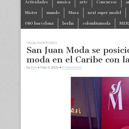
Main
Actividades
musica
arte
Concursos
a
to
menu
content
Mister
mundo
Musa
next super model
080 barcelona
berlin
colombiamoda
MER
MODA
,
PUERTO RICO
San Juan Moda se posici
moda en el Caribe con la
by
Bob
•
May 4, 2026
•
0 Comments