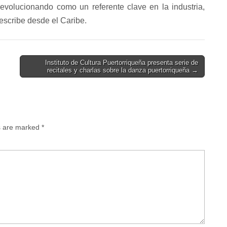
evolucionando como un referente clave en la industria,
escribe desde el Caribe.
Instituto de Cultura Puertorriqueña presenta serie de
recitales y charlas sobre la danza puertorriqueña →
ds are marked
*