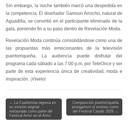
Sin embargo, la noche también marcó una despedida en
la competencia. El diseñador Samson Arrocho, natural de
Aguadilla, se convirtió en el participante eliminado de la
gala, poniendo fin a su paso dentro de Revelación Moda.
Revelación Moda continúa consolidándose como una de
las propuestas más emocionantes de la televisión
puertorriqueña. La audiencia puede disfrutar del
programa cada sábado a las 7:00 p.m. por TeleOnce y ser
parte de esta experiencia única de creatividad, moda e
inspiración. ¡Vívelo!
Post
← La Cuarterona regresa en
Composición puertorriqueña
su versión original
protagonizó el exitoso cierre
navigation
restaurada como parte del
del Festival Casals 2026 →
Festival Arriví en el Arriví