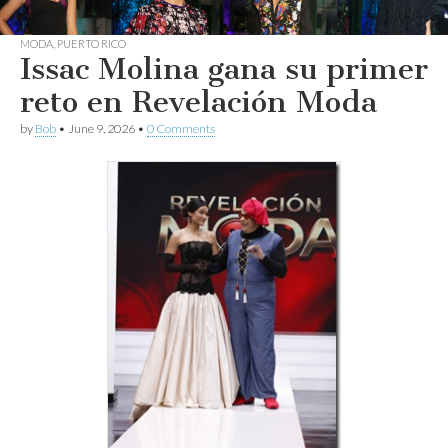
MODA
,
PUERTO RICO
Issac Molina gana su primer
reto en Revelación Moda
by
Bob
•
June 9, 2026
•
0 Comments