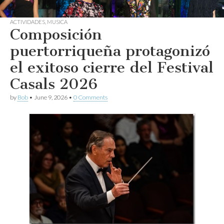
ACTIVIDADES
,
MUSICA
Composición
puertorriqueña protagonizó
el exitoso cierre del Festival
Casals 2026
by
Bob
•
June 9, 2026
•
0 Comments