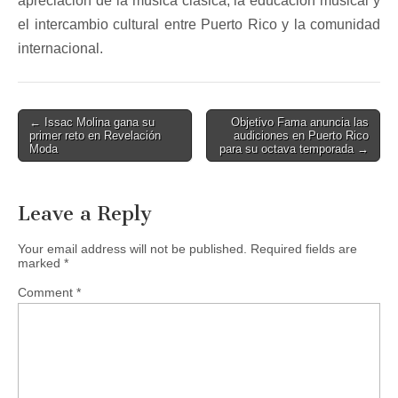
apreciación de la música clásica, la educación musical y
el intercambio cultural entre Puerto Rico y la comunidad
internacional.
Post
← Issac Molina gana su
Objetivo Fama anuncia las
primer reto en Revelación
audiciones en Puerto Rico
navigation
Moda
para su octava temporada →
Leave a Reply
Your email address will not be published.
Required fields are
marked
*
Comment
*